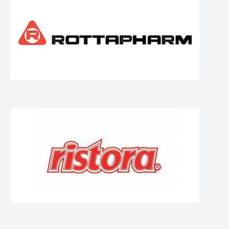
Cosmético
Químico
Tissue
CONTACTO
Cómo contactarnos
Cómo llegar
Trabaje con nosotros
Área reservada