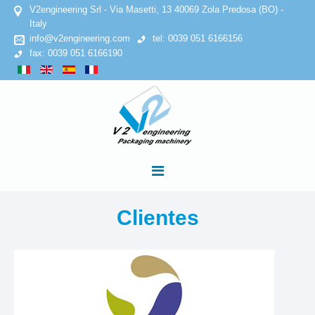
V2engineering Srl - Via Masetti, 13 40069 Zola Predosa (BO) -
Italy
info@v2engineering.com
tel: 0039 051 6166156
fax: 0039 051 6166190
INICIO
Clientes
EMPRESA
Declaracion de confidencialidad
Politica de cookies