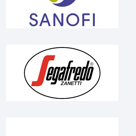
MÁQUINAS
Búsqueda por máquina
Búsqueda por tipo de producto
Estuchadoras horizontales
Estuchadoras verticales
Formadoras / Cerradoras
Tray packer
Encartonadoras
Encelofanadoras