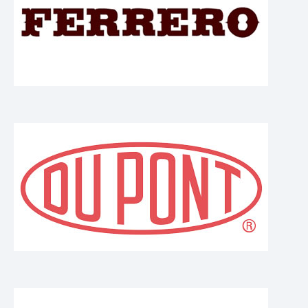
Enfajadoras
LÍNEAS DE EMBALAJE
ASISTENCIA
Service
Repuestos
Documentación
CLIENTES
Farmacéutico
Alimentario