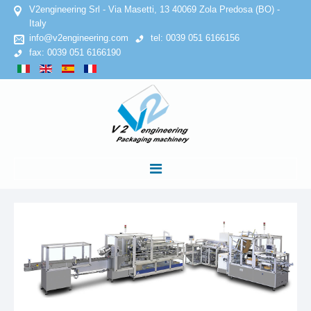
V2engineering Srl - Via Masetti, 13 40069 Zola Predosa (BO) -
Italy
info@v2engineering.com
tel: 0039 051 6166156
fax: 0039 051 6166190
ACCUEIL
SOCIETE
Politique de confidentialité
Politique en matière de cookies