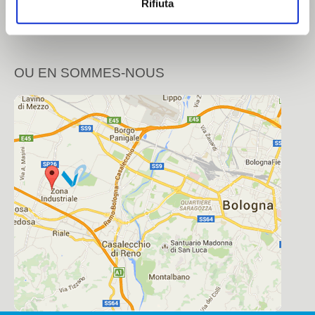
Politique de Confidentialité
Rifiuta
Cosmetique
Politique en matière de cookies
Chimique
OU EN SOMMES-NOUS
Tissue
CONTACTS
Contacts
Notre addresse
Tavailler avec nous
Zone Réservée