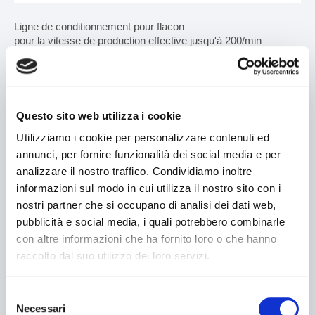
Ligne de conditionnement pour flacon
MACHINES
pour la vitesse de production effective jusqu'à 200/min
Ligne composée du système d'alimentation automatique +
Recherche par type de machine
continu horizontal étuyage machine mod. V300 + enveloppe
système pour mod multipack. V122MP + encartonneuse
Recherche par type de produit
automatique mod. V140P
Questo sito web utilizza i cookie
Etuyeuses horizontales
Utilizziamo i cookie per personalizzare contenuti ed
annunci, per fornire funzionalità dei social media e per
Etuyeuses verticales
analizzare il nostro traffico. Condividiamo inoltre
informazioni sul modo in cui utilizza il nostro sito con i
Formeuses/ Fermeuses
Recherche
nostri partner che si occupano di analisi dei dati web,
pubblicità e social media, i quali potrebbero combinarle
Tray packer
con altre informazioni che ha fornito loro o che hanno
Rechercher
raccolto dal suo utilizzo dei loro servizi.
Encartonneuses
VALIDER
Cellophaneuses
Selezione
Necessari
del