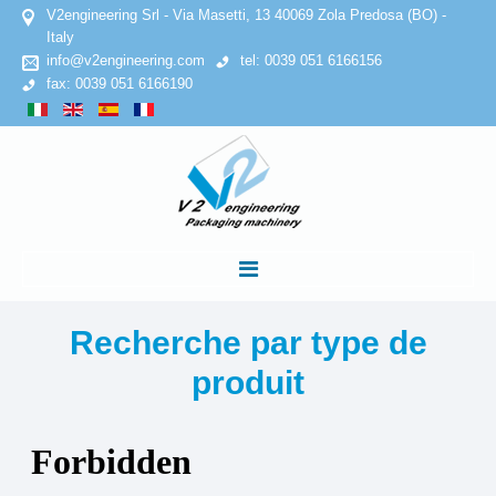
V2engineering Srl - Via Masetti, 13 40069 Zola Predosa (BO) -
Italy
info@v2engineering.com
tel: 0039 051 6166156
fax: 0039 051 6166190
ACCUEIL
Recherche par type de
produit
SOCIETE
Politique de confidentialité
Politique en matière de cookies