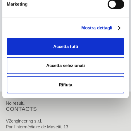
Marketing
Rechercher
Cosmetique
Chimique
VALIDER
Mostra dettagli
Tissue
Contacts
Accetta tutti
CONTACTS
Contacts
Accetta selezionati
Notre addresse
Rifiuta
Tavailler avec nous
Zone Réservée
No result...
CONTACTS
V2engineering s.r.l.
Par l'intermédiaire de Masetti, 13