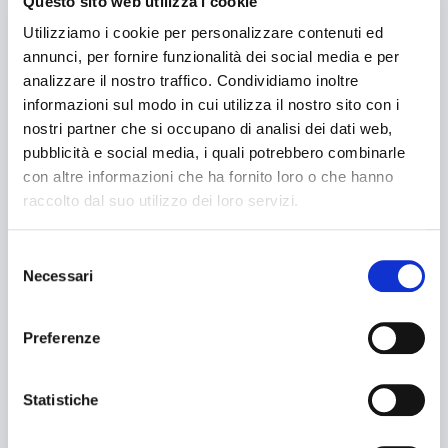
Questo sito web utilizza i cookie
Fardeleuses
Utilizziamo i cookie per personalizzare contenuti ed
annunci, per fornire funzionalità dei social media e per
LIGNES CLÈS EN MAIN
analizzare il nostro traffico. Condividiamo inoltre
informazioni sul modo in cui utilizza il nostro sito con i
ASSISTANCE
nostri partner che si occupano di analisi dei dati web,
pubblicità e social media, i quali potrebbero combinarle
con altre informazioni che ha fornito loro o che hanno
Service
raccolto dal suo utilizzo dei loro servizi.
Pièces de rechange
Selezione
Documentation
Necessari
del
consenso
CLIENTS
Preferenze
Pharmaceutique
Statistiche
Recherche
Alimentaire