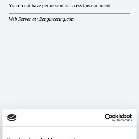
MACHINES
Recherche par type de machine
Recherche par type de produit
Etuyeuses horizontales
Etuyeuses verticales
Formeuses/ Fermeuses
Tray packer
Encartonneuses
Cellophaneuses