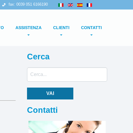
fax: 0039 051 6166190
TO
ASSISTENZA
CLIENTI
CONTATTI
Service
Come contattarci
Farmaceutico
Cerca
Ricambi
Come raggiungerci
Alimentare
Cerca...
Documentazione
Lavora con noi
Cosmetico
Area Riservata
Chimico
VAI
Tissue
Contatti