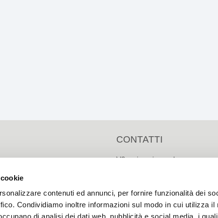
CONTATTI
V2engineering s.r.l.
Via Masetti, 13
 cookie
Zola Predosa (BO) - IT
rsonalizzare contenuti ed annunci, per fornire funzionalità dei so
Tel.: 0039 051 6166156
ffico. Condividiamo inoltre informazioni sul modo in cui utilizza il 
Fax:
0039 051 6166190
 occupano di analisi dei dati web, pubblicità e social media, i qual
E-mail:
info@v2engineering.co