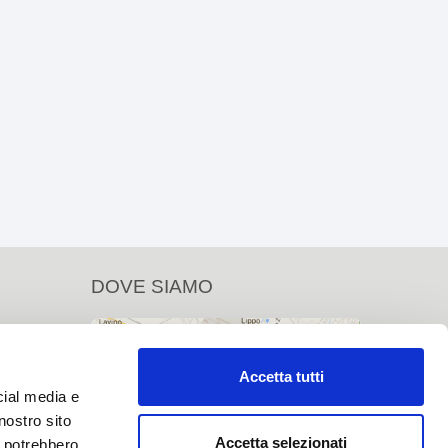
DOVE SIAMO
Accetta tutti
cial media e
nostro sito
Accetta selezionati
i potrebbero
m