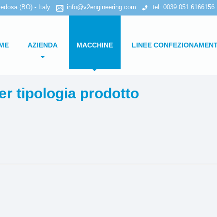
edosa (BO) - Italy
info@v2engineering.com
tel: 0039 051 6166156
ME
AZIENDA
MACCHINE
LINEE CONFEZIONAMEN
Privacy Policy
Ricerca per macchinario
er tipologia prodotto
Cookies Policy
Ricerca per tipologia prodotto
Astucciatrici orizzontali
Astucciatrici verticali
Formatrici / Chiuditrici
Tray packer
Incartonatrici
Cellofanatrici