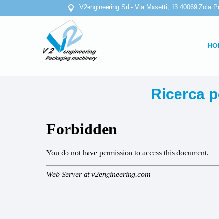
V2engineering Srl - Via Masetti, 13 40069 Zola Pr
HO
Ricerca p