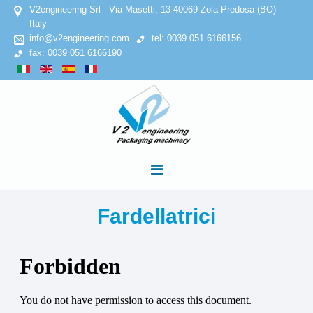
V2engineering Srl - Via Masetti, 13 40069 Zola Predosa (BO) -
Italy
info@v2engineering.com
tel: 0039 051 6166156
fax: 0039 051 6166190
HOME
Fardellatrici
AZIENDA
Privacy Policy
Cookies Policy