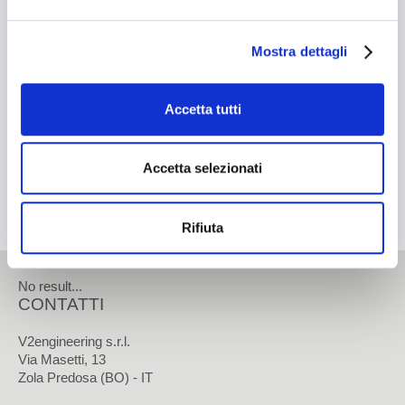
Cosmetico
VAI
Mostra dettagli
Chimico
Contatti
Tissue
Accetta tutti
CONTATTI
Accetta selezionati
Come contattarci
Rifiuta
Come raggiungerci
Lavora con noi
No result...
CONTATTI
Area Riservata
V2engineering s.r.l.
Via Masetti, 13
Zola Predosa (BO) - IT