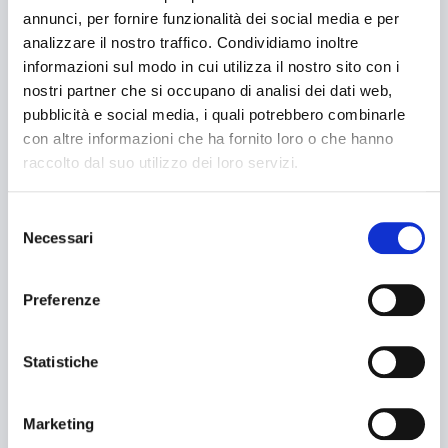
Fardellatrici
annunci, per fornire funzionalità dei social media e per
analizzare il nostro traffico. Condividiamo inoltre
LINEE CONFEZIONAMENTO
informazioni sul modo in cui utilizza il nostro sito con i
nostri partner che si occupano di analisi dei dati web,
pubblicità e social media, i quali potrebbero combinarle
ASSISTENZA
con altre informazioni che ha fornito loro o che hanno
raccolto dal suo utilizzo dei loro servizi.
Service
Selezione
Ricambi
Necessari
del
consenso
Documentazione
Preferenze
CLIENTI
Statistiche
Cerca
Farmaceutico
Alimentare
Marketing
Cerca...