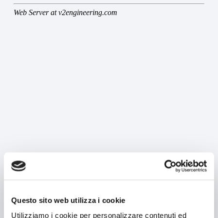
MACCHINE
Ricerca per macchinario
Ricerca per tipologia prodotto
Astucciatrici orizzontali
Astucciatrici verticali
Formatrici / Chiuditrici
Tray packer
Incartonatrici
Questo sito web utilizza i cookie
Cellofanatrici
Utilizziamo i cookie per personalizzare contenuti ed