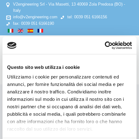
V2engineering Srl - Via Masetti, 13 40069 Zola Predosa (BO) -
Italy
info@v2engineering.com
tel: 0039 051 6166156
fax: 0039 051 6166190
Questo sito web utilizza i cookie
Utilizziamo i cookie per personalizzare contenuti ed
annunci, per fornire funzionalità dei social media e per
HOME
analizzare il nostro traffico. Condividiamo inoltre
Username
reminder
request
informazioni sul modo in cui utilizza il nostro sito con i
nostri partner che si occupano di analisi dei dati web,
AZIENDA
Inserisci l'indirizzo email associato al tuo account. Il nome
pubblicità e social media, i quali potrebbero combinarle
utente ti verrà inviato via email.
con altre informazioni che ha fornito loro o che hanno
Privacy Policy
raccolto dal suo utilizzo dei loro servizi.
Indirizzo email
*
Cookies Policy