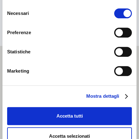
Selezione
Necessari
del
MACCHINE
consenso
INVIA
Preferenze
Ricerca per macchinario
Ricerca per tipologia prodotto
Statistiche
No result...
Astucciatrici orizzontali
DOVE SIAMO
Marketing
Astucciatrici verticali
Formatrici / Chiuditrici
Mostra dettagli
Tray packer
Incartonatrici
Accetta tutti
Cellofanatrici
Accetta selezionati