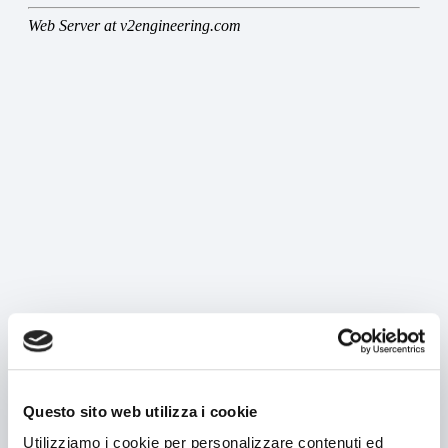
MACCHINE
Ricerca per macchinario
Ricerca per tipologia prodotto
Astucciatrici orizzontali
Astucciatrici verticali
Formatrici / Chiuditrici
Tray packer
Incartonatrici
Questo sito web utilizza i cookie
Cellofanatrici
Utilizziamo i cookie per personalizzare contenuti ed