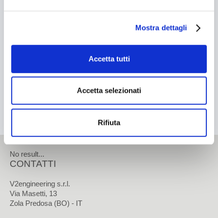
Cosmetico
VAI
Mostra dettagli
Chimico
Contatti
Tissue
Accetta tutti
CONTATTI
Accetta selezionati
Come contattarci
Rifiuta
Come raggiungerci
Lavora con noi
No result...
CONTATTI
Area Riservata
V2engineering s.r.l.
Via Masetti, 13
Zola Predosa (BO) - IT