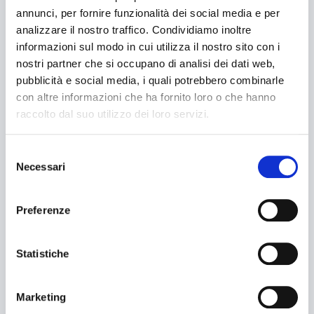
Fardellatrici
annunci, per fornire funzionalità dei social media e per
analizzare il nostro traffico. Condividiamo inoltre
LINEE CONFEZIONAMENTO
informazioni sul modo in cui utilizza il nostro sito con i
nostri partner che si occupano di analisi dei dati web,
pubblicità e social media, i quali potrebbero combinarle
ASSISTENZA
con altre informazioni che ha fornito loro o che hanno
raccolto dal suo utilizzo dei loro servizi.
Service
Selezione
Ricambi
Necessari
del
consenso
Documentazione
Preferenze
CLIENTI
Statistiche
Cerca
Farmaceutico
Alimentare
Marketing
Cerca...