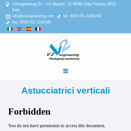
V2engineering Srl - Via Masetti, 13 40069 Zola Predosa (BO) -
Italy
info@v2engineering.com
tel: 0039 051 6166156
fax: 0039 051 6166190
HOME
Astucciatrici verticali
AZIENDA
Privacy Policy
Cookies Policy