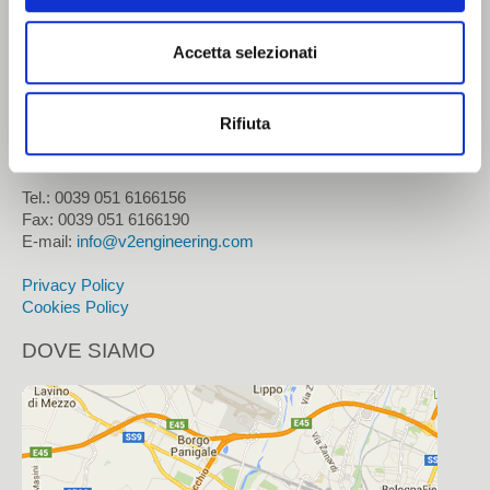
Cosmetico
No result...
Accetta selezionati
CONTATTI
Chimico
V2engineering s.r.l.
Tissue
Rifiuta
Via Masetti, 13
Zola Predosa (BO) - IT
CONTATTI
Tel.: 0039 051 6166156
Fax:
0039 051 6166190
Come contattarci
E-mail:
info@v2engineering.com
Come raggiungerci
Privacy Policy
Cookies Policy
Lavora con noi
DOVE SIAMO
Area Riservata