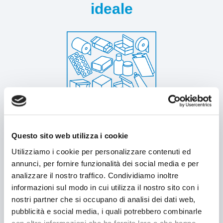
ideale
MACCHINE
Ricerca per macchinario
Ricerca per tipologia prodotto
Astucciatrici orizzontali
PRODOTTI
Astucciatrici verticali
Questo sito web utilizza i cookie
Formatrici / Chiuditrici
Utilizziamo i cookie per personalizzare contenuti ed
Tray packer
annunci, per fornire funzionalità dei social media e per
analizzare il nostro traffico. Condividiamo inoltre
Incartonatrici
informazioni sul modo in cui utilizza il nostro sito con i
nostri partner che si occupano di analisi dei dati web,
Cellofanatrici
MACCHINE
pubblicità e social media, i quali potrebbero combinarle