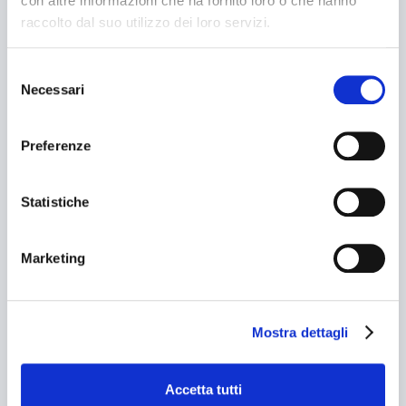
con altre informazioni che ha fornito loro o che hanno
Fardellatrici
raccolto dal suo utilizzo dei loro servizi.
LINEE CONFEZIONAMENTO
Selezione
Necessari
del
ASSISTENZA
consenso
Preferenze
TECNOLOGIA
Service
Ricambi
Statistiche
Documentazione
Marketing
CLIENTI
Mostra dettagli
Farmaceutico
ASSISTENZA
Alimentare
Accetta tutti