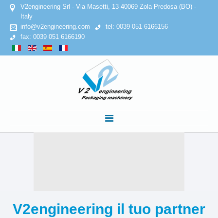
V2engineering Srl - Via Masetti, 13 40069 Zola Predosa (BO) -
Italy
info@v2engineering.com
tel: 0039 051 6166156
fax: 0039 051 6166190
HOME
AZIENDA
Privacy Policy
V2engineering
il
tuo
partner
Cookies Policy